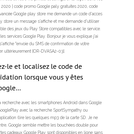
ly 2020 | code promo Google paly gratuites 2020, code
e avancée Google play store me demande un code d'acces
lay store un message s'affiche et me demande d'utiliser
mble des jeux du Play Store compatibles avec le service.
les services Google Play. Bonjour je vous explique j'ai
'affiche "envoie du SMS de confirmation de votre
ayer ultérieurement [OR-DVASA2-03].
-le et localisez le code de
lidation lorsque vous y êtes
Google…
n la recherche avec les smartphones Android dans Google
s GooglePlay avec la recherche SportSympathy ou
pplication (lire les quelques mp3 de la carte SD. Je ne
contre, Google semble mettre les bouchées double pour
artes cadeaux Google Play sont disponibles en ligne sans