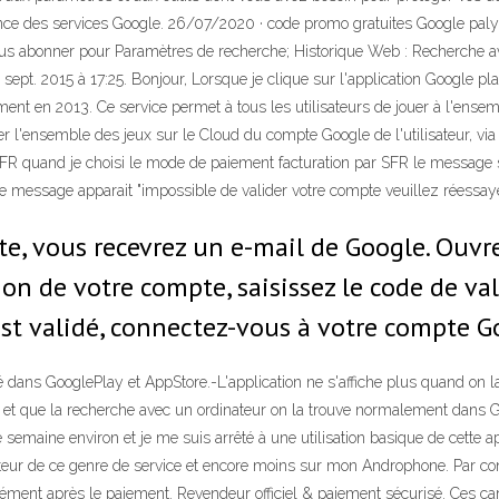
rience des services Google. 26/07/2020 · code promo gratuites Google pa
ez vous abonner pour Paramètres de recherche; Historique Web : Recherch
 sept. 2015 à 17:25. Bonjour, Lorsque je clique sur l'application Google p
ement en 2013. Ce service permet à tous les utilisateurs de jouer à l'ense
er l'ensemble des jeux sur le Cloud du compte Google de l'utilisateur, via 
FR quand je choisi le mode de paiement facturation par SFR le message s
re message apparait "impossible de valider votre compte veuillez réess
e, vous recevrez un e-mail de Google. Ouvrez
ion de votre compte, saisissez le code de va
 est validé, connectez-vous à votre compte 
té dans GooglePlay et AppStore.-L'application ne s'affiche plus quand o
ours et que la recherche avec un ordinateur on la trouve normalement dan
 semaine environ et je me suis arrêté à une utilisation basique de cette a
lisateur de ce genre de service et encore moins sur mon Androphone. Par 
anément après le paiement. Revendeur officiel & paiement sécurisé. Ces c