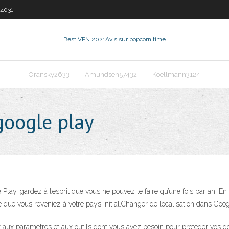
14031
Best VPN 2021
Avis sur popcorn time
Oransky2633
Amundsen57432
Koellmann3124
google play
Play, gardez à l’esprit que vous ne pouvez le faire qu’une fois par an. En o
 que vous reveniez à votre pays initial.Changer de localisation dans Goog
x paramètres et aux outils dont vous avez besoin pour protéger vos donné