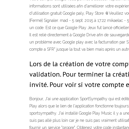
informations sont utilisées afin d'améliorer votre expé
d'utilisation gratuit Google paly, Play Store 📎Veuill
[Fermé] Signaler. mad - 5 sept. 2015 à 17:22 mikaelac - 5
un code. Est ce que Google Play Jeux fut lancé officiell
Il est relié directement à Google Drive afin de sauvegard
un problème avec Google play avec la facturration par S
compte a SFR" jusque la tout va bien mais après un aut
Lors de la création de votre compt
validation. Pour terminer la créat
invité. Pour voir si votre compte
Bonjour, J'ai une application SportSympathy qui est édi
Play alors que le lien de l'application fonctionne touj
sportsympathy. J'ai installé Google Play Music il y a une
suis pas allé plus loin car je ne suis pas vraiment uti
fournir un service "propre". Obtenez votre code instant