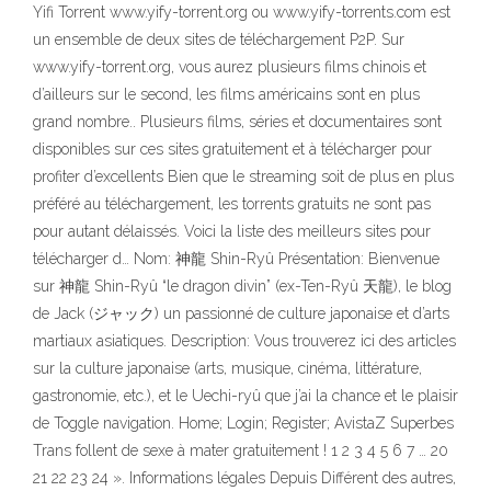
Yifi Torrent www.yify-torrent.org ou www.yify-torrents.com est
un ensemble de deux sites de téléchargement P2P. Sur
www.yify-torrent.org, vous aurez plusieurs films chinois et
d’ailleurs sur le second, les films américains sont en plus
grand nombre.. Plusieurs films, séries et documentaires sont
disponibles sur ces sites gratuitement et à télécharger pour
profiter d’excellents Bien que le streaming soit de plus en plus
préféré au téléchargement, les torrents gratuits ne sont pas
pour autant délaissés. Voici la liste des meilleurs sites pour
télécharger d… Nom: 神龍 Shin-Ryû Présentation: Bienvenue
sur 神龍 Shin-Ryû “le dragon divin” (ex-Ten-Ryû 天龍), le blog
de Jack (ジャック) un passionné de culture japonaise et d’arts
martiaux asiatiques. Description: Vous trouverez ici des articles
sur la culture japonaise (arts, musique, cinéma, littérature,
gastronomie, etc.), et le Uechi-ryû que j’ai la chance et le plaisir
de Toggle navigation. Home; Login; Register; AvistaZ Superbes
Trans follent de sexe à mater gratuitement ! 1 2 3 4 5 6 7 … 20
21 22 23 24 ». Informations légales Depuis Différent des autres,